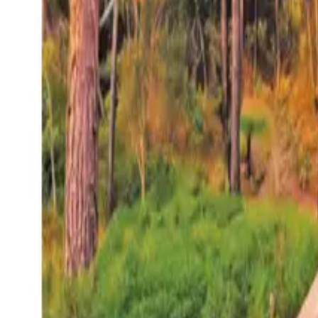
27°
San Salvador