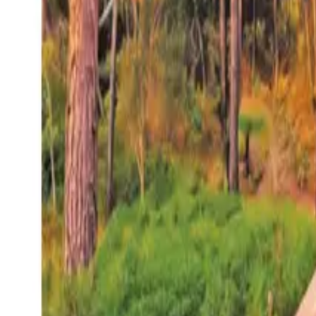
27°
San Salvador