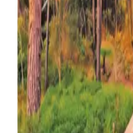
27°
San Salvador