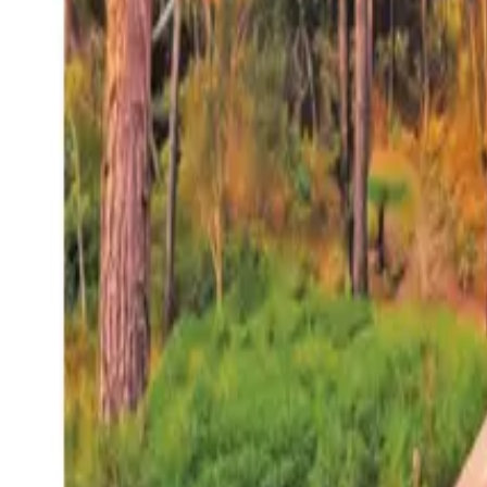
27°
San Salvador