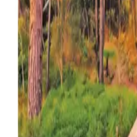
27°
San Salvador