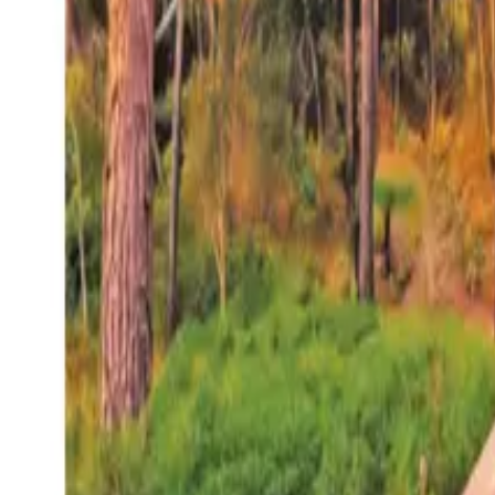
27°
San Salvador