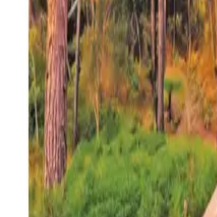
27°
San Salvador