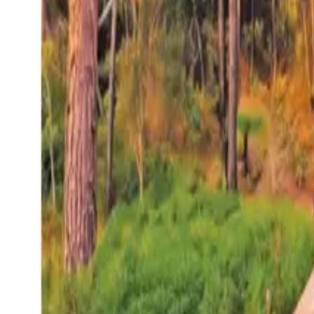
27°
San Salvador