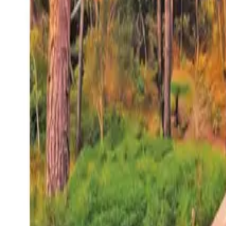
27°
San Salvador