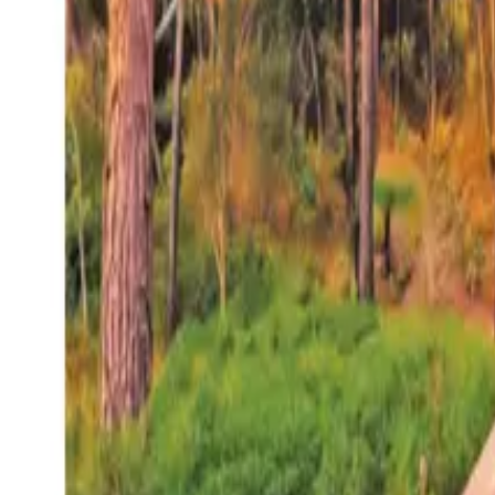
27°
San Salvador