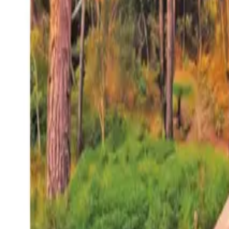
27°
San Salvador