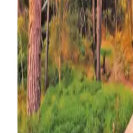
27°
San Salvador