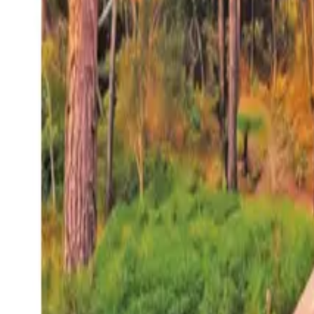
27°
San Salvador