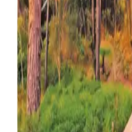
27°
San Salvador