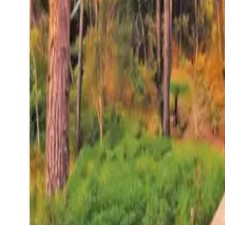
27°
San Salvador