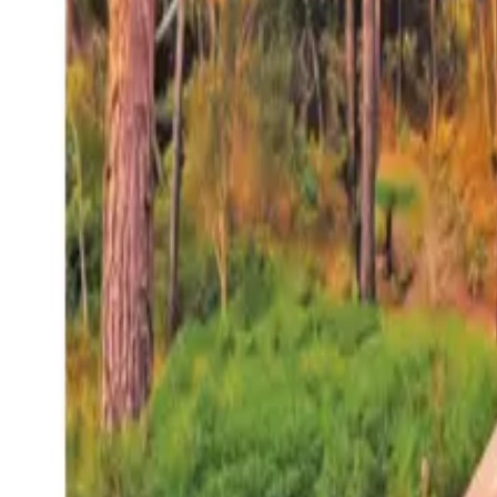
27°
San Salvador