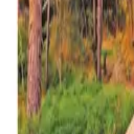
27°
San Salvador