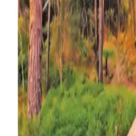
27°
San Salvador