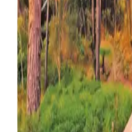
27°
San Salvador