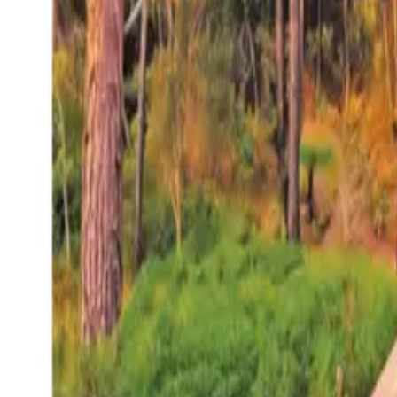
27°
San Salvador