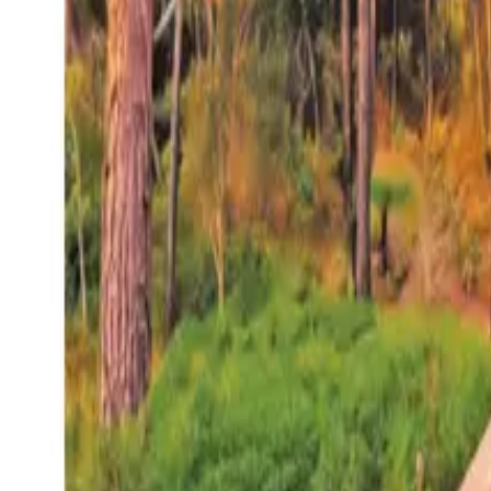
27°
San Salvador