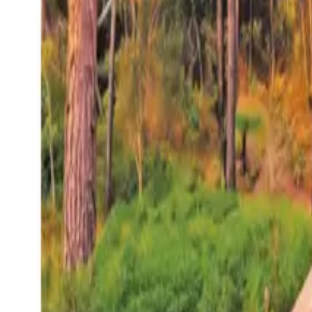
27°
San Salvador