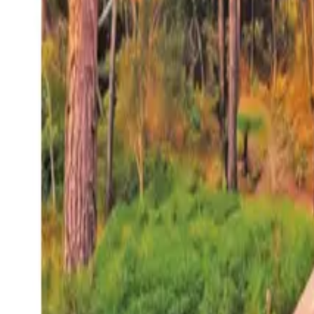
27°
San Salvador