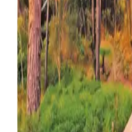
27°
San Salvador