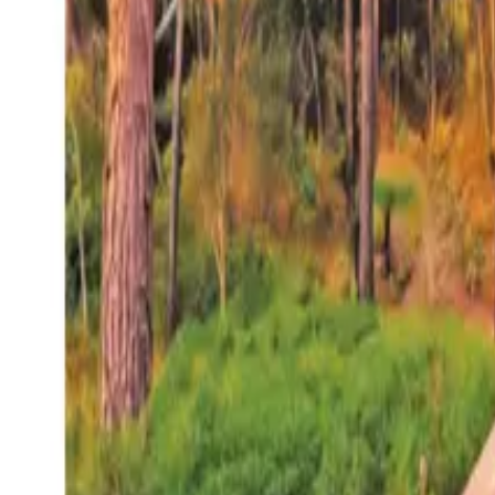
27°
San Salvador