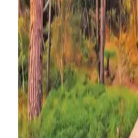
27°
San Salvador