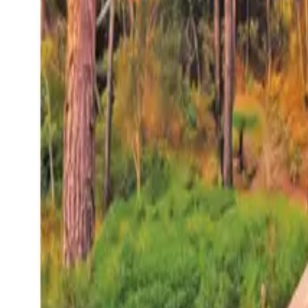
27°
San Salvador