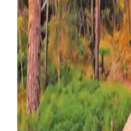
27°
San Salvador