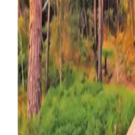
27°
San Salvador