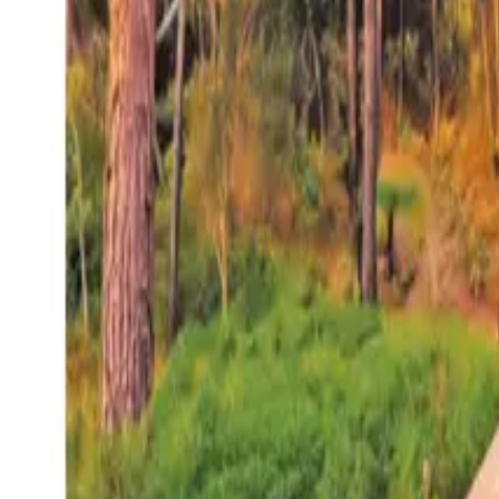
27°
San Salvador