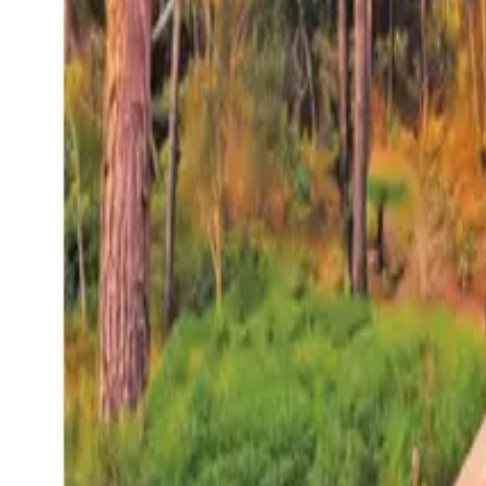
27°
San Salvador