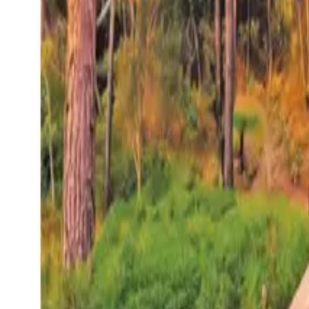
27°
San Salvador