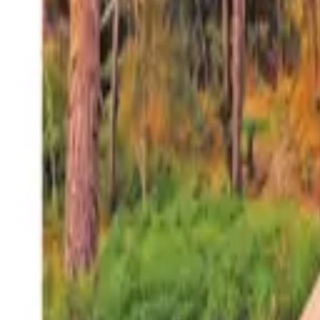
27°
San Salvador