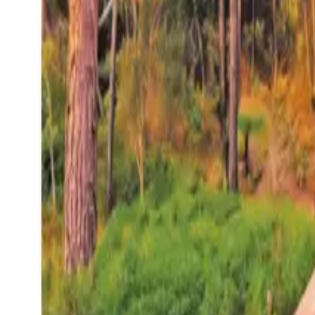
27°
San Salvador