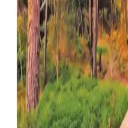
27°
San Salvador