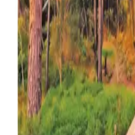
27°
San Salvador