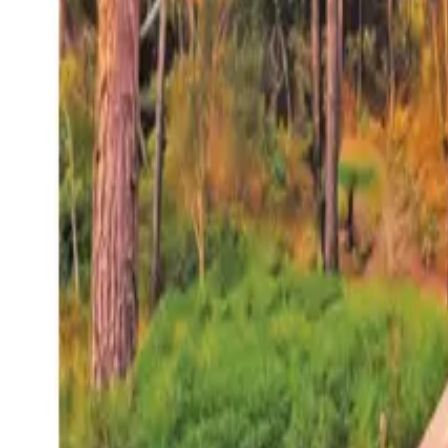
27°
San Salvador