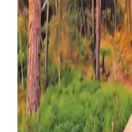
27°
San Salvador