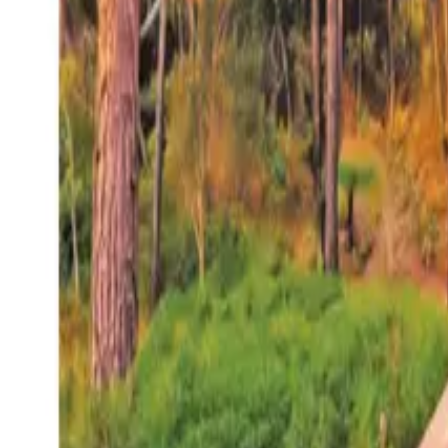
27°
San Salvador