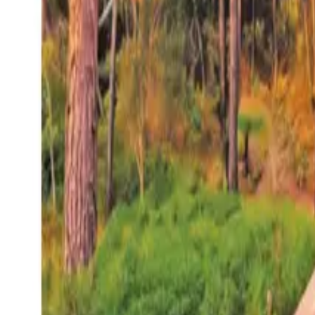
27°
San Salvador