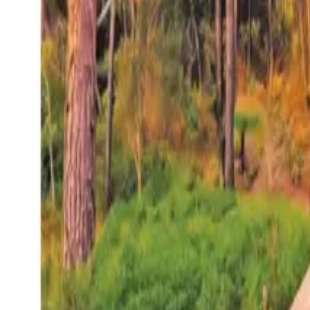
27°
San Salvador