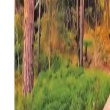
27°
San Salvador