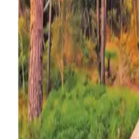
27°
San Salvador