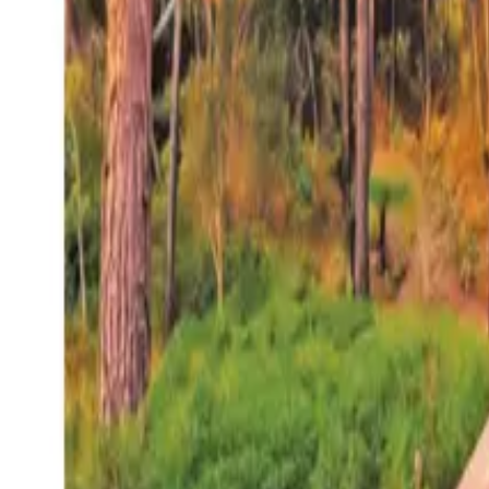
27°
San Salvador