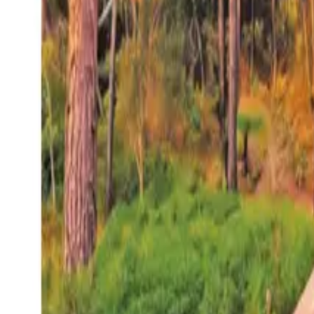
27°
San Salvador