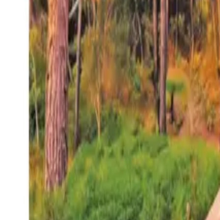
27°
San Salvador