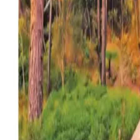
27°
San Salvador