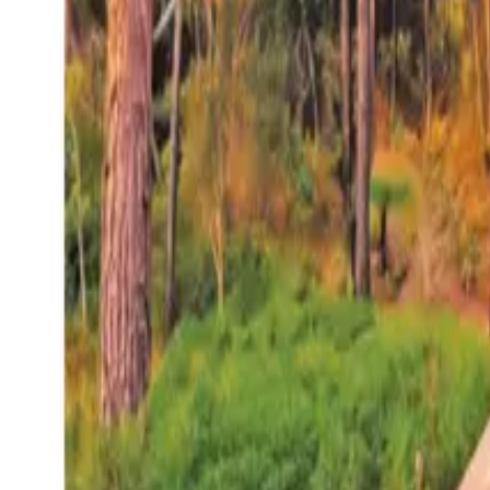
27°
San Salvador