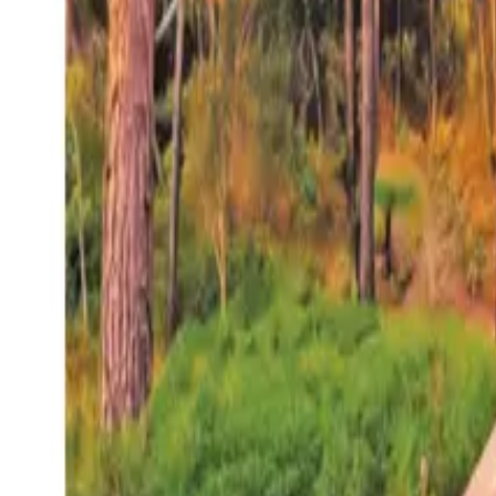
27°
San Salvador