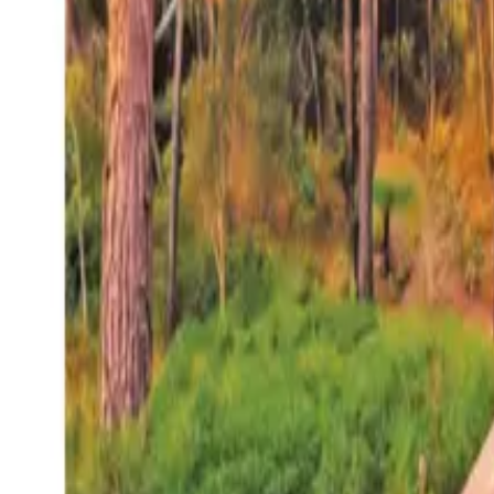
27°
San Salvador